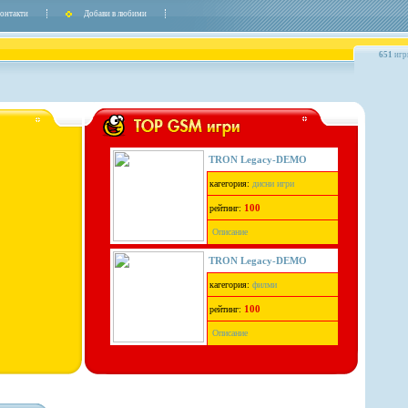
онтакти
Добави в любими
651
игр
TRON Legacy-DEMO
кагегория:
дисни игри
100
рейтинг:
Описание
TRON Legacy-DEMO
кагегория:
филми
100
рейтинг:
Описание