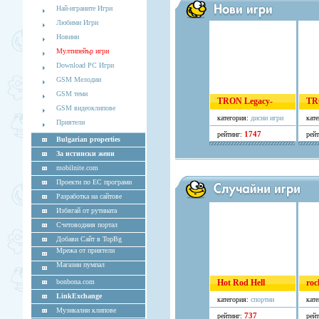
Най-играните Игри
Любими Игри
Новини
Мултипейър игри
Download PC Игри
GSM Мелодии
GSM теми
TRON Legacy-
TR
GSM видеоклипове
DEMO
DEM
категория:
дисни игри
кат
Приятели
1747
рейтинг:
рей
Bulgarian properties
За истински жени
mobilnite.com
Проекти по ЕС програми
Разработка на сайтове
Избягай от рутината
Счетоводния портал
Добави Сайт в TopBg
Мрежа от приятели
Магазин пумпал
bonbona.com
Hot Rod Hell
roc
LinkExchange
категория:
спортни
кат
Музикални клипове
737
рейтинг:
рей