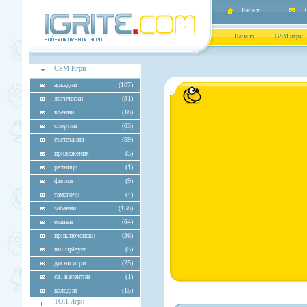
Начало
К
Начало
GSM игри
GSM Игри
аркадни
(107)
логически
(81)
военни
(18)
спортни
(63)
състезания
(59)
приложения
(5)
речници
(1)
филми
(9)
тамагочи
(4)
забавни
(158)
екшън
(64)
приключенски
(36)
multiplayer
(5)
дисни игри
(25)
св. валентин
(1)
коледни
(15)
ТОП Игри