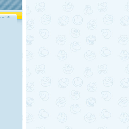
и за GSM